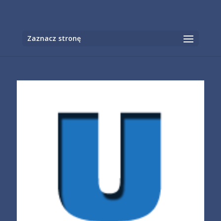
Otwórz
Zaznacz stronę
pasek
narzędzi