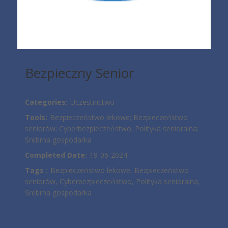
Bezpieczny Senior
Categories:
Uczestnictwo
Tools:
Bezpieczeństwo lekowe; Bezpieczeństwo
seniorów; Cyberbezpieczeństwo; Polityka senioralna;
Srebrna gospodarka
Completed Date:
19-06-2024
Tags :
Bezpieczeństwo lekowe, Bezpieczeństwo
seniorów, Cyberbezpieczeństwo, Polityka senioralna,
Srebrna gospodarka