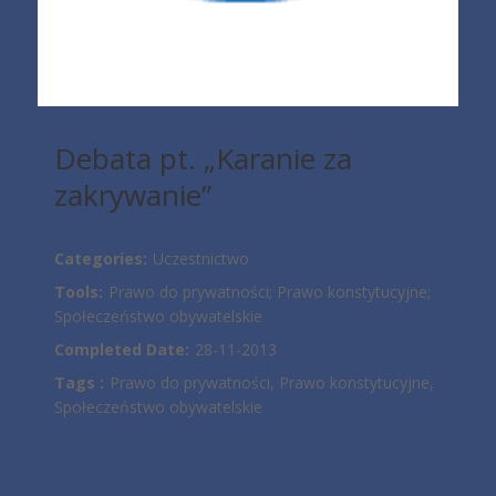
Debata pt. „Karanie za
zakrywanie”
Categories:
Uczestnictwo
Tools:
Prawo do prywatności; Prawo konstytucyjne;
Społeczeństwo obywatelskie
Completed Date:
28-11-2013
Tags :
Prawo do prywatności, Prawo konstytucyjne,
Społeczeństwo obywatelskie