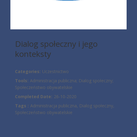
Dialog społeczny i jego
konteksty
Categories:
Uczestnictwo
Tools:
Administracja publiczna; Dialog społeczny;
Społeczeństwo obywatelskie
Completed Date:
26-10-2020
Tags :
Administracja publiczna, Dialog społeczny,
Społeczeństwo obywatelskie