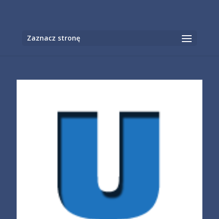
Otwórz
Zaznacz stronę
pasek
narzędzi