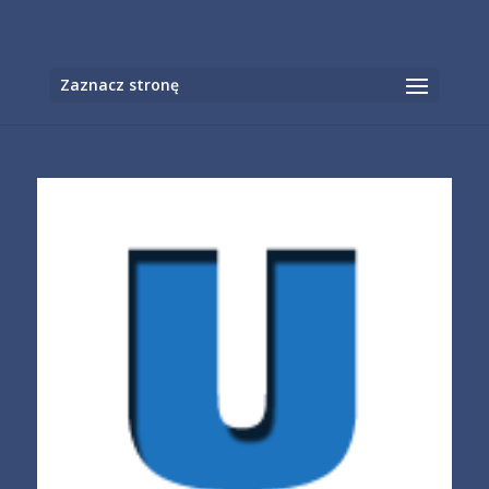
Otwórz
Zaznacz stronę
pasek
narzędzi