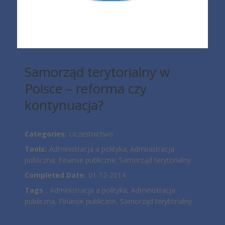
Samorząd terytorialny w
Polsce – reforma czy
kontynuacja?
Categories:
Uczestnictwo
Tools:
Administracja a polityka; Administracja
publiczna; Finanse publiczne; Samorząd terytorialny
Completed Date:
01-12-2014
Tags :
Administracja a polityka, Administracja
publiczna, Finanse publiczne, Samorząd terytorialny