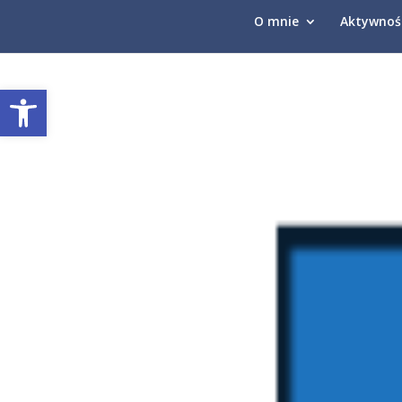
O mnie
Aktywnoś
Otwórz pasek narzędzi