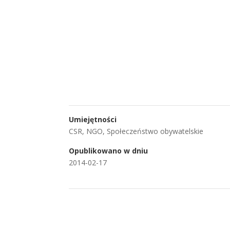
Umiejętności
CSR
,
NGO
,
Społeczeństwo obywatelskie
Opublikowano w dniu
2014-02-17
←
Konferencja ,,Prywatność w cyfrowym świeci