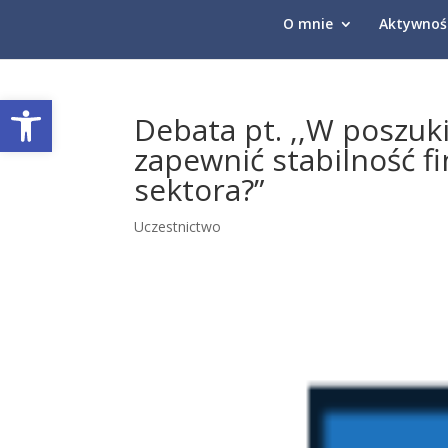
O mnie
Aktywnoś
Otwórz pasek narzędzi
Debata pt. ,,W poszuk
zapewnić stabilność f
sektora?”
Uczestnictwo