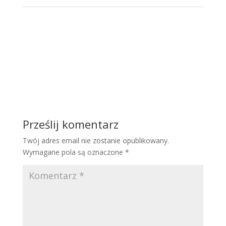
←
Samorząd terytorialny w Polsce – reforma czy
kontynuacja?
Debata „Od regulacji Internetu po bezpieczeństwo
publiczne – dylematy ochrony danych osobowych w
UE”
→
Prześlij komentarz
Twój adres email nie zostanie opublikowany.
Wymagane pola są oznaczone
*